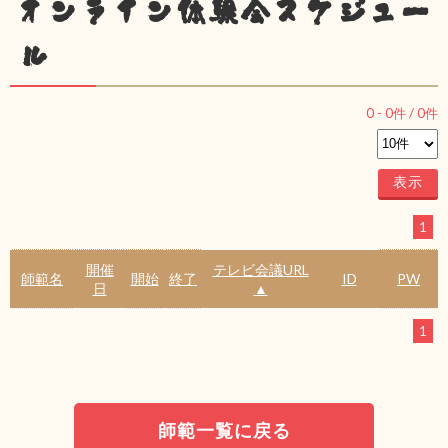
オンライン体験会スケジュー
ル
0
-
0
件 /
0
件
1
開催
テレビ会議URL
師範名
開始
終了
ID
PW
日
▲
1
師範一覧に戻る