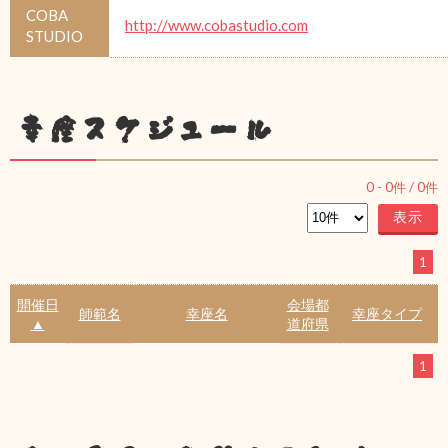
COBA
http://www.cobastudio.com
STUDIO
幸座スケジュール
0
-
0
件 /
0
件
1
開催日
会場都
師範名
幸座名
幸座タイプ
▲
道府県
1