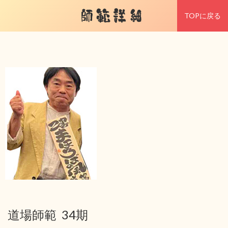
師範詳細
TOPに戻る
道場師範 34期