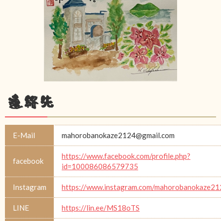
連絡先
E-Mail
mahorobanokaze2124@gmail.com
https://www.facebook.com/profile.php?
facebook
id=100086086579735
Instagram
https://www.instagram.com/mahorobanokaze21
LINE
https://lin.ee/MS18oTS