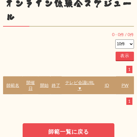
オンライン体験会スケジュー
ル
0
-
0
件 /
0
件
1
開催
テレビ会議URL
師範名
開始
終了
ID
PW
日
▼
1
師範一覧に戻る