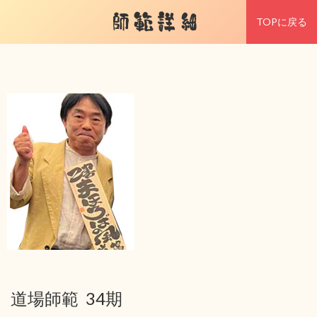
師範詳細
TOPに戻る
道場師範 34期