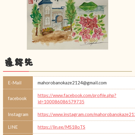
連絡先
E-Mail
mahorobanokaze2124@gmail.com
https://www.facebook.com/profile.php?
facebook
id=100086086579735
Instagram
https://www.instagram.com/mahorobanokaze21
LINE
https://lin.ee/MS18oTS