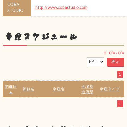
COBA
http://www.cobastudio.com
STUDIO
幸座スケジュール
0
-
0
件 /
0
件
1
開催日
会場都
師範名
幸座名
幸座タイプ
▲
道府県
1