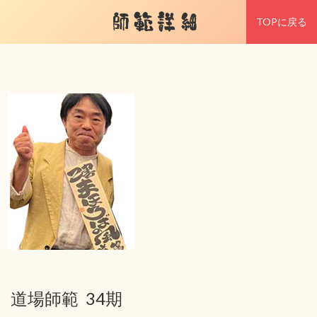
師範詳細
TOPに戻る
道場師範 34期