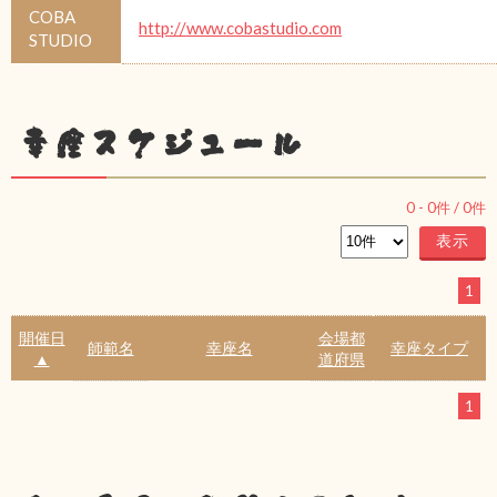
COBA
http://www.cobastudio.com
STUDIO
幸座スケジュール
0
-
0
件 /
0
件
1
開催日
会場都
師範名
幸座名
幸座タイプ
▲
道府県
1