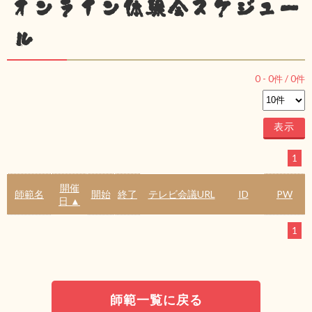
オンライン体験会スケジュー
ル
0
-
0
件 /
0
件
1
開催
師範名
開始
終了
テレビ会議URL
ID
PW
日 ▲
1
師範一覧に戻る