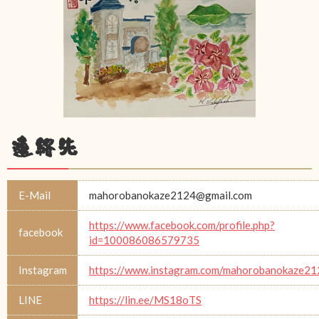
連絡先
E-Mail
mahorobanokaze2124@gmail.com
https://www.facebook.com/profile.php?
facebook
id=100086086579735
Instagram
https://www.instagram.com/mahorobanokaze21
LINE
https://lin.ee/MS18oTS