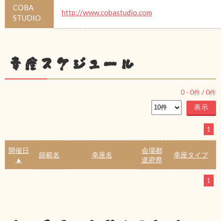
COBA
http://www.cobastudio.com
STUDIO
幸座スケジュール
0
-
0
件 /
0
件
1
開催日
会場都
師範名
幸座名
幸座タイプ
▲
道府県
1