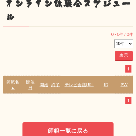
オンライン体験会スケジュー
ル
0
-
0
件 /
0
件
1
師範名
開催
開始
終了
テレビ会議URL
ID
PW
▲
日
1
師範一覧に戻る