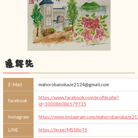
連絡先
E-Mail
mahorobanokaze2124@gmail.com
https://www.facebook.com/profile.php?
facebook
id=100086086579735
Instagram
https://www.instagram.com/mahorobanokaze21
LINE
https://lin.ee/MS18oTS