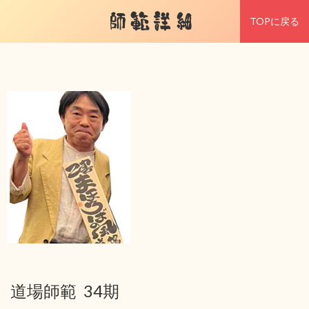
師範詳細
TOPに戻る
道場師範 34期