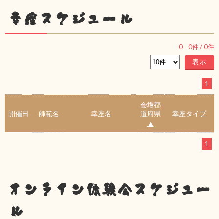
幸座スケジュール
0
-
0
件 /
0
件
1
会場都
開催日
師範名
幸座名
道府県
幸座タイプ
▲
1
オンライン体験会スケジュー
ル