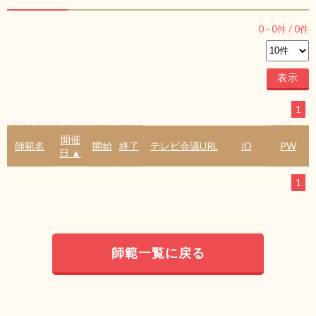
0
-
0
件 /
0
件
1
開催
師範名
開始
終了
テレビ会議URL
ID
PW
日 ▲
1
師範一覧に戻る