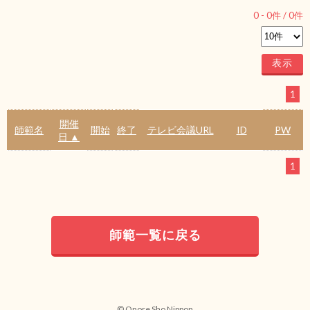
0
-
0
件 /
0
件
1
開催
師範名
開始
終了
テレビ会議URL
ID
PW
日 ▲
1
師範一覧に戻る
© Onore Sho Nippon