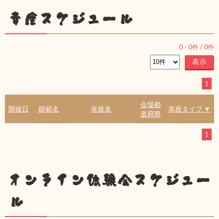
幸座スケジュール
0
-
0
件 /
0
件
1
会場都
開催日
師範名
幸座名
幸座タイプ ▼
道府県
1
オンライン体験会スケジュー
ル