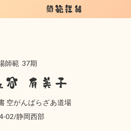
師範詳細
場師範 37期
長谷 有美子
書 空がんばらざあ道場
04-02/静岡西部