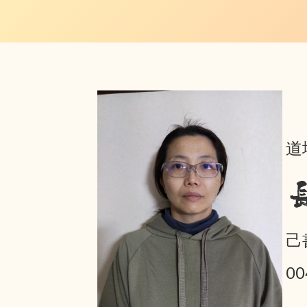
道
己
0