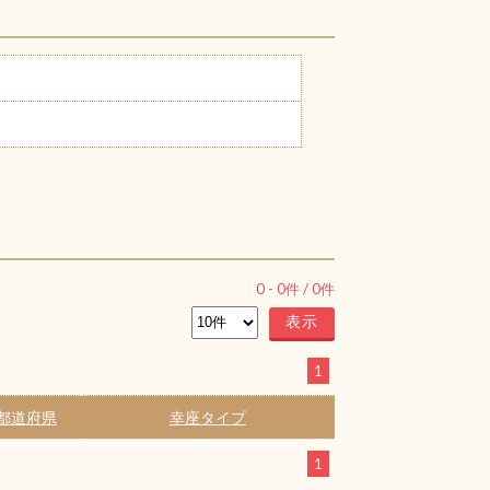
0
-
0
件 /
0
件
1
都道府県
幸座タイプ
1