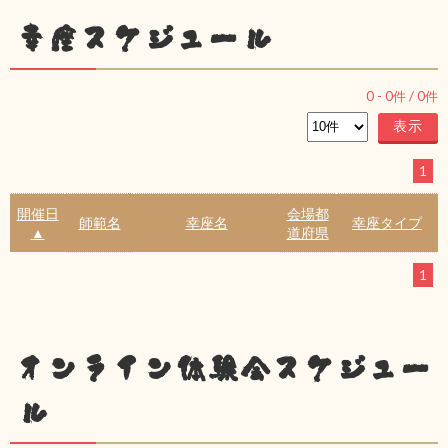
幸座スケジュール
0
-
0
件 /
0
件
1
開催日
会場都
師範名
幸座名
幸座タイプ
▲
道府県
1
オンライン体験会スケジュー
ル