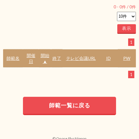
0
-
0
件 /
0
件
1
開催
開始
師範名
終了
テレビ会議URL
ID
PW
日
▲
1
師範一覧に戻る
© Onore Sho Nippon