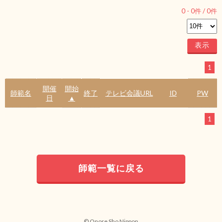
0
-
0
件 /
0
件
1
開催
開始
師範名
終了
テレビ会議URL
ID
PW
日
▲
1
師範一覧に戻る
© Onore Sho Nippon