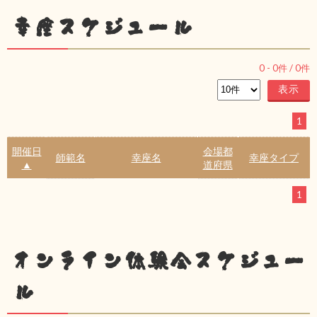
幸座スケジュール
0
-
0
件 /
0
件
1
開催日
会場都
師範名
幸座名
幸座タイプ
▲
道府県
1
オンライン体験会スケジュー
ル