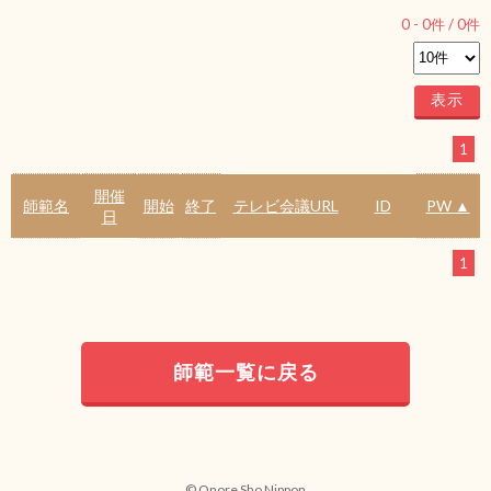
0
-
0
件 /
0
件
1
開催
師範名
開始
終了
テレビ会議URL
ID
PW ▲
日
1
師範一覧に戻る
© Onore Sho Nippon