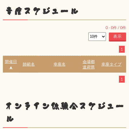
幸座スケジュール
0
-
0
件 /
0
件
1
開催日
会場都
師範名
幸座名
幸座タイプ
▲
道府県
1
オンライン体験会スケジュー
ル