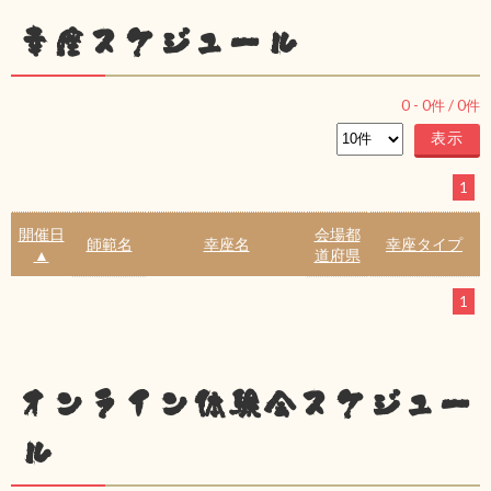
幸座スケジュール
0
-
0
件 /
0
件
1
開催日
会場都
師範名
幸座名
幸座タイプ
▲
道府県
1
オンライン体験会スケジュー
ル