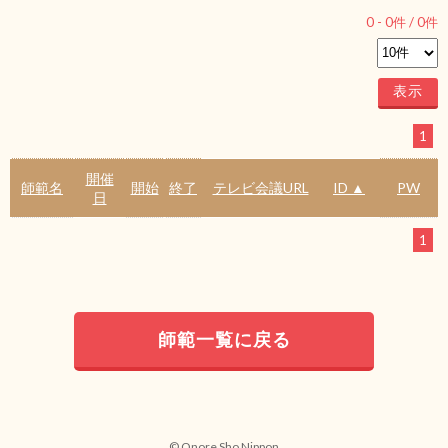
0
-
0
件 /
0
件
1
開催
師範名
開始
終了
テレビ会議URL
ID ▲
PW
日
1
師範一覧に戻る
© Onore Sho Nippon