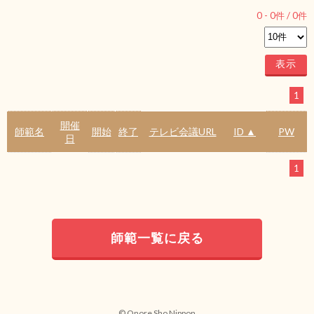
0
-
0
件 /
0
件
1
開催
師範名
開始
終了
テレビ会議URL
ID ▲
PW
日
1
師範一覧に戻る
© Onore Sho Nippon