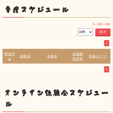
幸座スケジュール
0
-
0
件 /
0
件
1
開催日
会場都
師範名
幸座名
幸座タイプ
▲
道府県
1
オンライン体験会スケジュー
ル