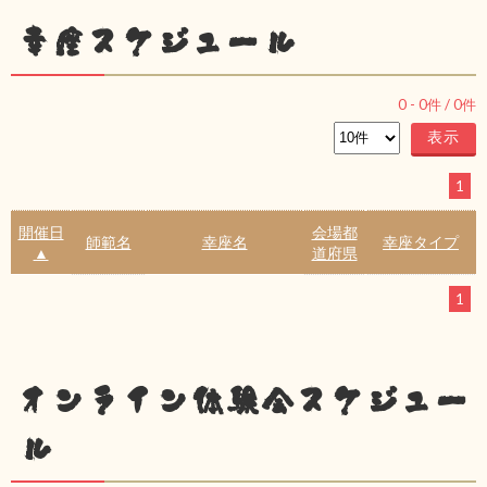
幸座スケジュール
0
-
0
件 /
0
件
1
開催日
会場都
師範名
幸座名
幸座タイプ
▲
道府県
1
オンライン体験会スケジュー
ル