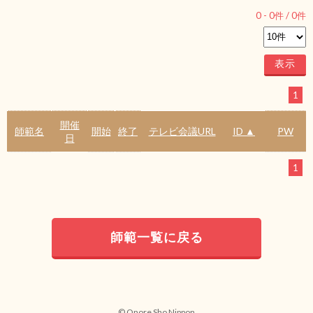
0
-
0
件 /
0
件
1
開催
師範名
開始
終了
テレビ会議URL
ID ▲
PW
日
1
師範一覧に戻る
© Onore Sho Nippon