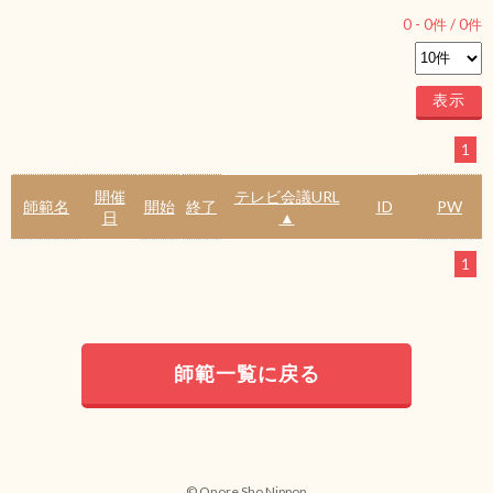
0
-
0
件 /
0
件
1
開催
テレビ会議URL
師範名
開始
終了
ID
PW
日
▲
1
師範一覧に戻る
© Onore Sho Nippon