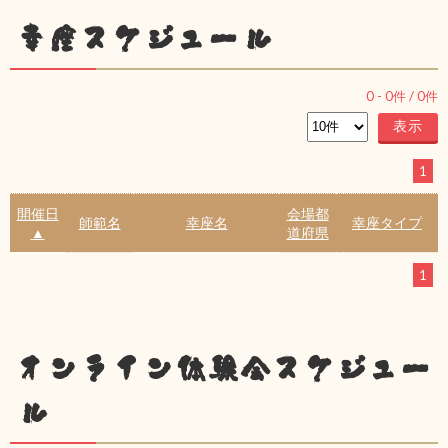
幸座スケジュール
0
-
0
件 /
0
件
1
開催日
会場都
師範名
幸座名
幸座タイプ
▲
道府県
1
オンライン体験会スケジュー
ル