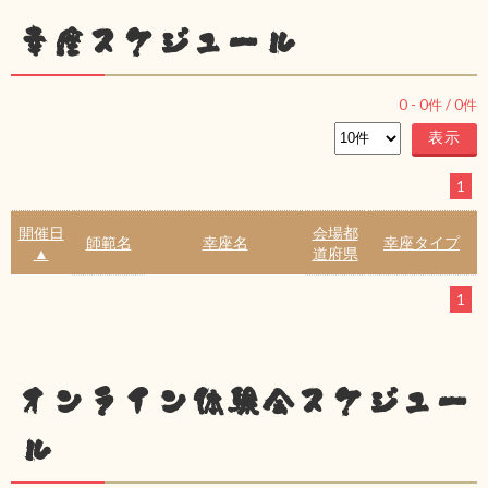
幸座スケジュール
0
-
0
件 /
0
件
1
開催日
会場都
師範名
幸座名
幸座タイプ
▲
道府県
1
オンライン体験会スケジュー
ル