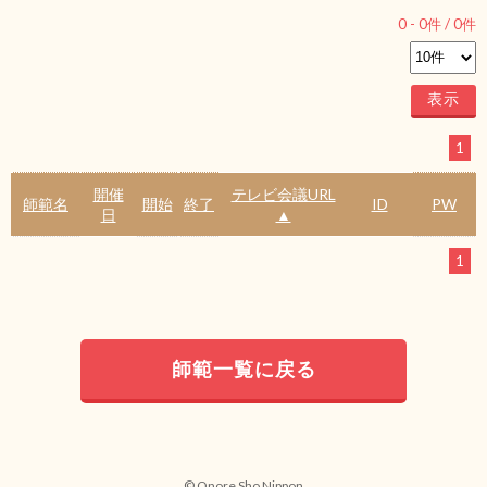
0
-
0
件 /
0
件
1
開催
テレビ会議URL
師範名
開始
終了
ID
PW
日
▲
1
師範一覧に戻る
© Onore Sho Nippon