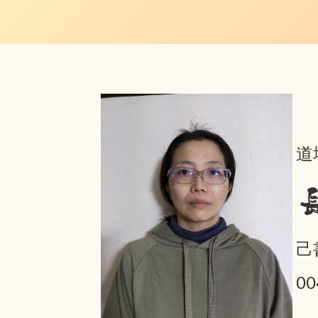
道
己
0