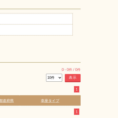
0
-
0
件 /
0
件
1
都道府県
幸座タイプ
1