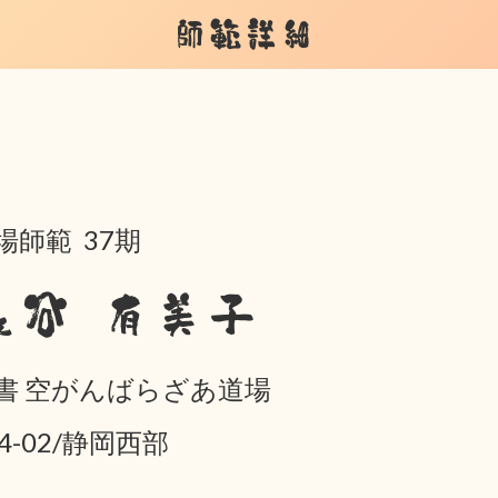
師範詳細
場師範 37期
長谷 有美子
書 空がんばらざあ道場
04-02/静岡西部