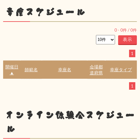
幸座スケジュール
0
-
0
件 /
0
件
1
開催日
会場都
師範名
幸座名
幸座タイプ
▲
道府県
1
オンライン体験会スケジュー
ル