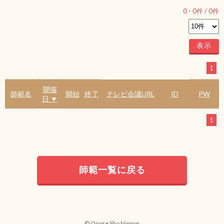
0
-
0
件 /
0
件
1
開催
師範名
開始
終了
テレビ会議URL
ID
PW
日 ▼
1
師範一覧に戻る
© Onore Sho Nippon