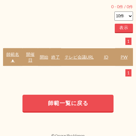
0
-
0
件 /
0
件
1
師範名
開催
開始
終了
テレビ会議URL
ID
PW
▲
日
1
師範一覧に戻る
© Onore Sho Nippon