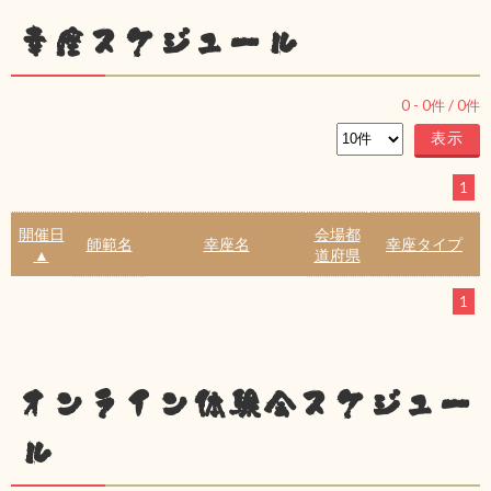
幸座スケジュール
0
-
0
件 /
0
件
1
開催日
会場都
師範名
幸座名
幸座タイプ
▲
道府県
1
オンライン体験会スケジュー
ル