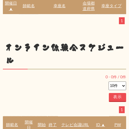
開催日
会場都
師範名
幸座名
幸座タイプ
▲
道府県
1
オンライン体験会スケジュー
ル
0
-
0
件 /
0
件
1
開催
師範名
開始
終了
テレビ会議URL
ID ▲
PW
日