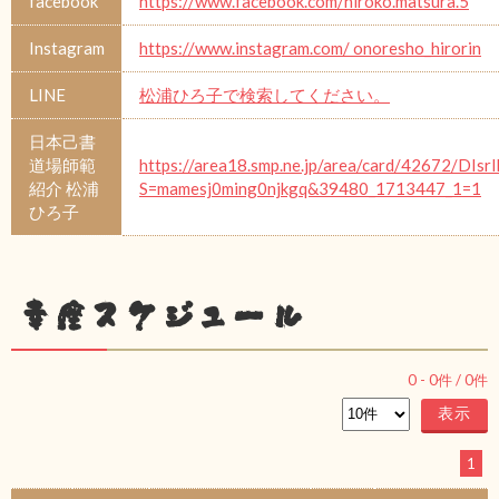
facebook
https://www.facebook.com/hiroko.matsura.5
Instagram
https://www.instagram.com/ onoresho_hirorin
LINE
松浦ひろ子で検索してください。
日本己書
道場師範
https://area18.smp.ne.jp/area/card/42672/DIsr
紹介 松浦
S=mamesj0ming0njkgq&39480_1713447_1=1
ひろ子
幸座スケジュール
0
-
0
件 /
0
件
1