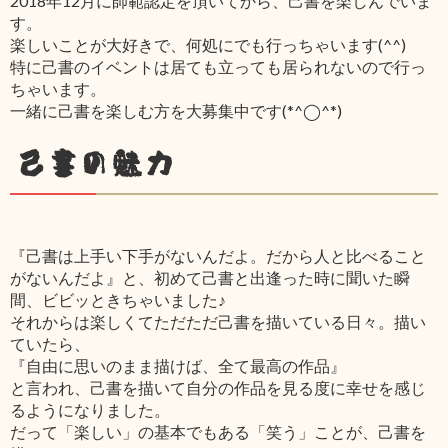
2018年12月に師範認定を頂いてから、己書を楽しんでいま
す。
楽しいことが大好きで、何処にでも行っちゃいます(^^)
特に己書のイベントは居ても立っても居られないので行っ
ちゃいます。
一緒に己書を楽しむ方を大募集中です(*^◯^*)
己書の魅力
『己書は上手い下手がないんだよ。だから人と比べること
がないんだよ』と、初めて己書と出逢った時に聞いた瞬
間、ビビッときちゃいました♪
それからは楽しくてただただ己書を描いている日々。描い
ていたら、
『自由に思いのまま描けば、全て最高の作品』
と言われ、己書を描いて自分の作品を見る度に幸せを感じ
るようになりました。
だって「楽しい」の基本でもある「笑う」ことが、己書を