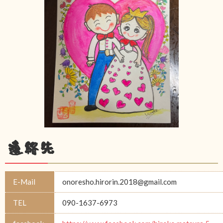
連絡先
E-Mail
onoresho.hirorin.2018@gmail.com
TEL
090-1637-6973