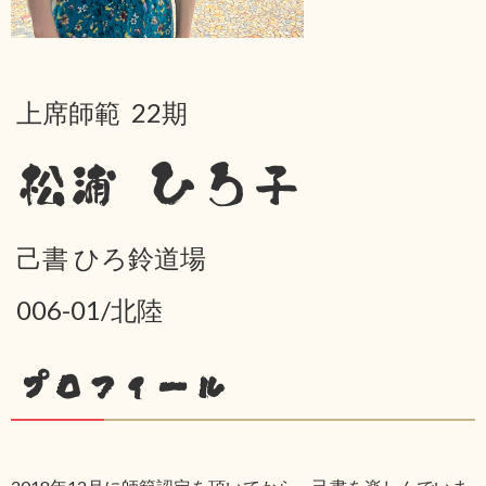
上席師範 22期
松浦 ひろ子
己書 ひろ鈴道場
006-01/北陸
プロフィール