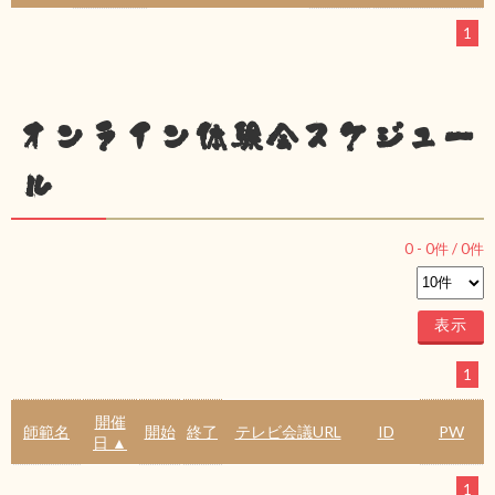
1
オンライン体験会スケジュー
ル
0
-
0
件 /
0
件
1
開催
師範名
開始
終了
テレビ会議URL
ID
PW
日 ▲
1