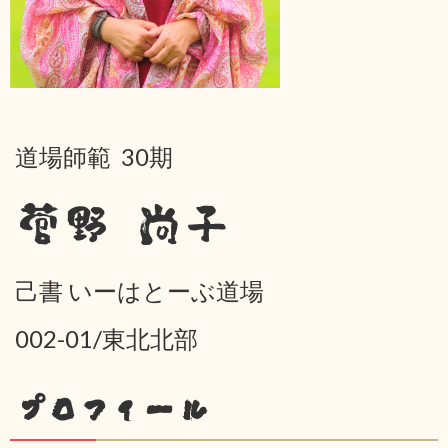
道場師範 30期
菅野 尚子
己書 いーはとーぶ道場
002-01/東北北部
プロフィール