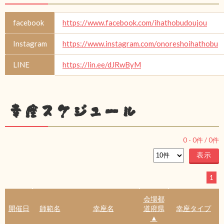
facebook
https://www.facebook.com/ihathobudoujou
Instagram
https://www.instagram.com/onoreshoihathobu
LINE
https://lin.ee/dJRwByM
幸座スケジュール
0
-
0
件 /
0
件
1
会場都
開催日
師範名
幸座名
道府県
幸座タイプ
▲