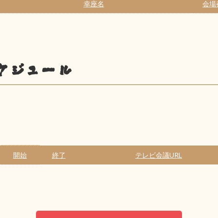
幸座名
会場
ケジュール
開始
終了
テレビ会議URL