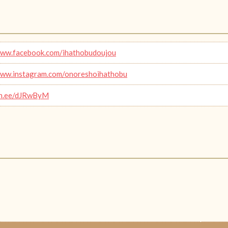
www.facebook.com/ihathobudoujou
www.instagram.com/onoreshoihathobu
lin.ee/dJRwByM