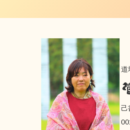
道
己
0