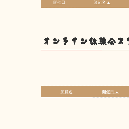
開催日
師範名 ▲
オンライン体験会ス
師範名
開催日 ▲