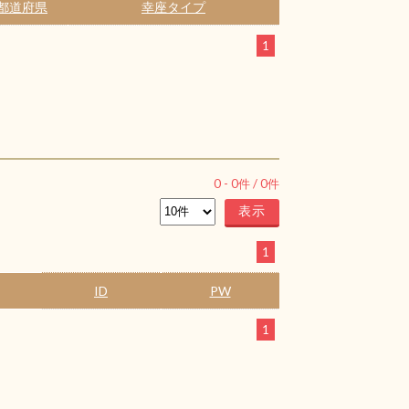
都道府県
幸座タイプ
1
0
-
0
件 /
0
件
1
ID
PW
1