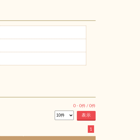
0
-
0
件 /
0
件
1