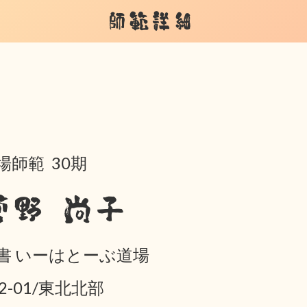
師範詳細
場師範 30期
菅野 尚子
書 いーはとーぶ道場
02-01/東北北部