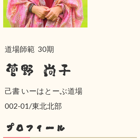
道場師範 30期
菅野 尚子
己書 いーはとーぶ道場
002-01/東北北部
プロフィール