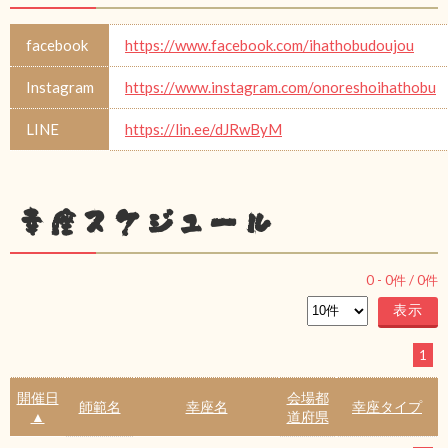
facebook
https://www.facebook.com/ihathobudoujou
Instagram
https://www.instagram.com/onoreshoihathobu
LINE
https://lin.ee/dJRwByM
幸座スケジュール
0
-
0
件 /
0
件
1
開催日
会場都
師範名
幸座名
幸座タイプ
▲
道府県