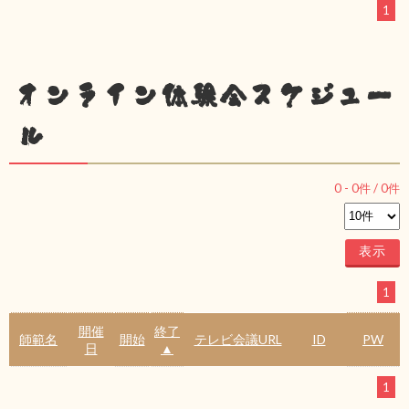
1
オンライン体験会スケジュー
ル
0
-
0
件 /
0
件
1
開催
終了
師範名
開始
テレビ会議URL
ID
PW
日
▲
1