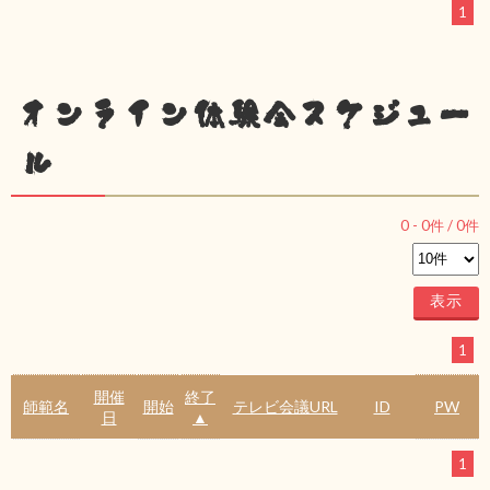
1
オンライン体験会スケジュー
ル
0
-
0
件 /
0
件
1
開催
終了
師範名
開始
テレビ会議URL
ID
PW
日
▲
1