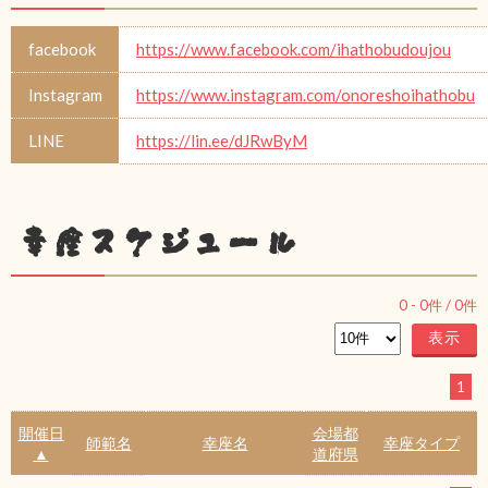
facebook
https://www.facebook.com/ihathobudoujou
Instagram
https://www.instagram.com/onoreshoihathobu
LINE
https://lin.ee/dJRwByM
幸座スケジュール
0
-
0
件 /
0
件
1
開催日
会場都
師範名
幸座名
幸座タイプ
▲
道府県