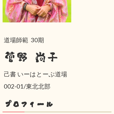
道場師範 30期
菅野 尚子
己書 いーはとーぶ道場
002-01/東北北部
プロフィール