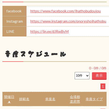
facebook
https://www.facebook.com/ihathobudoujou
Instagram
https://www.instagram.com/onoreshoihathobu
LINE
https://lin.ee/dJRwByM
幸座スケジュール
0
-
0
件 /
0
件
1
開催日
会場都
師範名
幸座名
幸座タイプ
▲
道府県