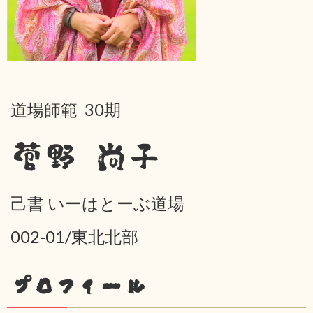
道場師範 30期
菅野 尚子
己書 いーはとーぶ道場
002-01/東北北部
プロフィール