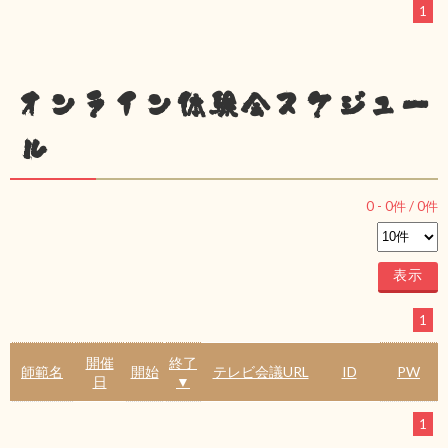
1
オンライン体験会スケジュー
ル
0
-
0
件 /
0
件
1
開催
終了
師範名
開始
テレビ会議URL
ID
PW
日
▼
1