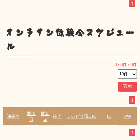
1
オンライン体験会スケジュー
ル
0
-
0
件 /
0
件
1
開催
開始
師範名
終了
テレビ会議URL
ID
PW
日
▲
1