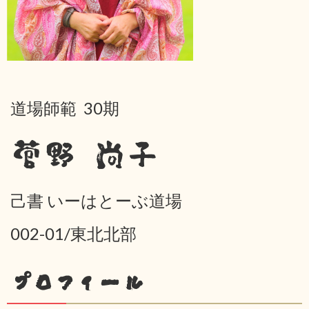
道場師範 30期
菅野 尚子
己書 いーはとーぶ道場
002-01/東北北部
プロフィール