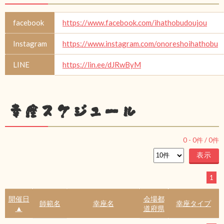
facebook
https://www.facebook.com/ihathobudoujou
Instagram
https://www.instagram.com/onoreshoihathobu
LINE
https://lin.ee/dJRwByM
幸座スケジュール
0
-
0
件 /
0
件
1
開催日
会場都
師範名
幸座名
幸座タイプ
▲
道府県