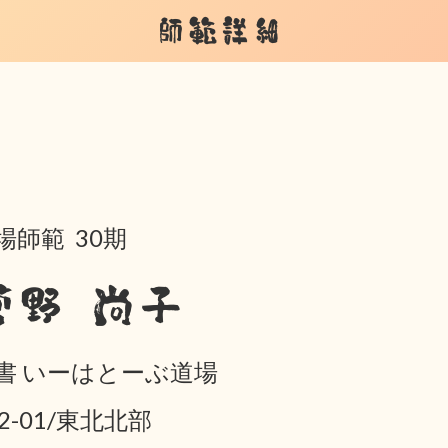
師範詳細
場師範 30期
菅野 尚子
書 いーはとーぶ道場
02-01/東北北部