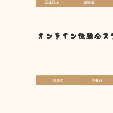
開催日 ▲
師範名
オンライン体験会ス
師範名
開催日