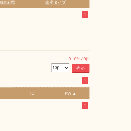
都道府県
幸座タイプ
1
0
-
0
件 /
0
件
1
ID
PW ▲
1