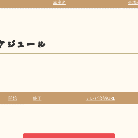
幸座名
会場
ケジュール
開始
終了
テレビ会議URL