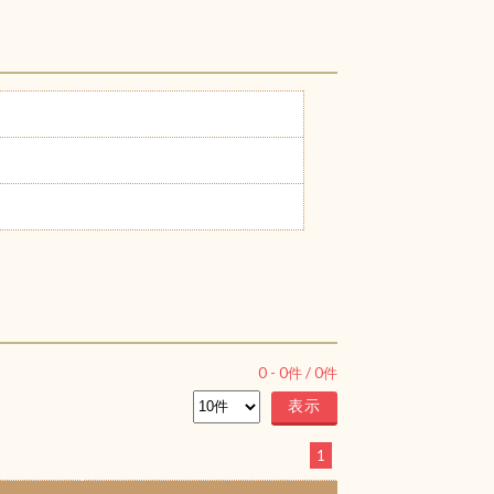
0
-
0
件 /
0
件
1