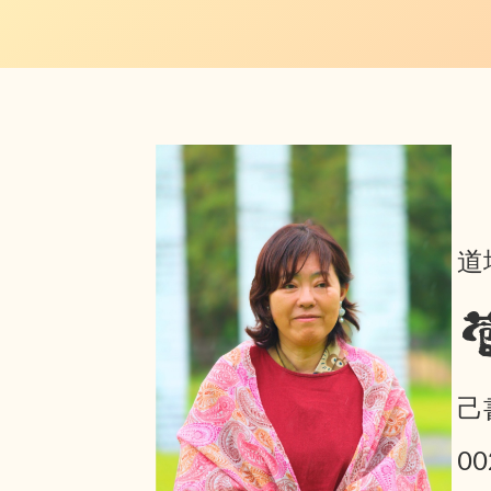
道
己
0