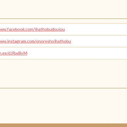
www.facebook.com/ihathobudoujou
www.instagram.com/onoreshoihathobu
lin.ee/dJRwByM