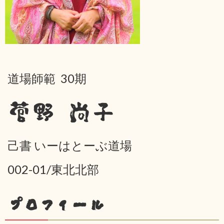
道場師範 30期
菅野 尚子
己書 いーはとーぶ道場
002-01/東北北部
プロフィール