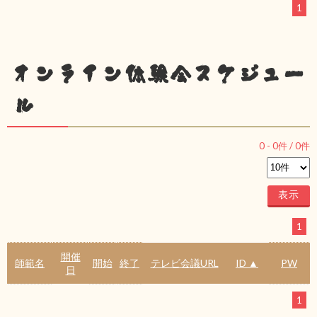
1
オンライン体験会スケジュー
ル
0
-
0
件 /
0
件
1
開催
師範名
開始
終了
テレビ会議URL
ID ▲
PW
日
1