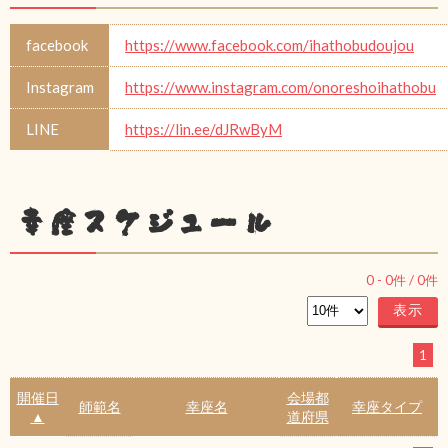
facebook
https://www.facebook.com/ihathobudoujou
Instagram
https://www.instagram.com/onoreshoihathobu
LINE
https://lin.ee/dJRwByM
幸座スケジュール
0
-
0
件 /
0
件
1
開催日
会場都
師範名
幸座名
幸座タイプ
▲
道府県