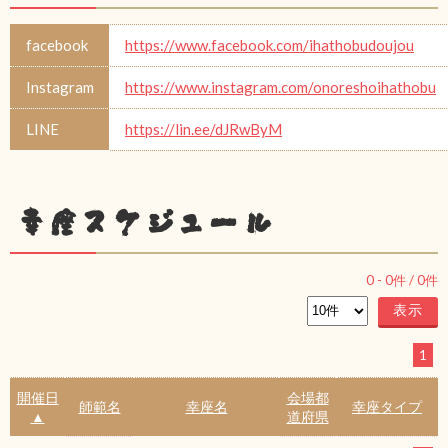
facebook
https://www.facebook.com/ihathobudoujou
Instagram
https://www.instagram.com/onoreshoihathobu
LINE
https://lin.ee/dJRwByM
幸座スケジュール
0
-
0
件 /
0
件
1
開催日
会場都
師範名
幸座名
幸座タイプ
▲
道府県