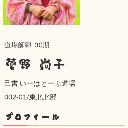
道場師範 30期
菅野 尚子
己書 いーはとーぶ道場
002-01/東北北部
プロフィール