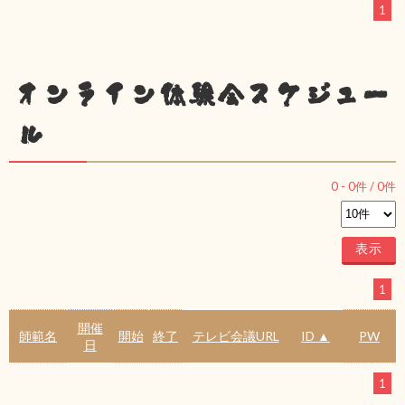
1
オンライン体験会スケジュー
ル
0
-
0
件 /
0
件
1
開催
師範名
開始
終了
テレビ会議URL
ID ▲
PW
日
1