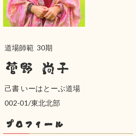
道場師範 30期
菅野 尚子
己書 いーはとーぶ道場
002-01/東北北部
プロフィール