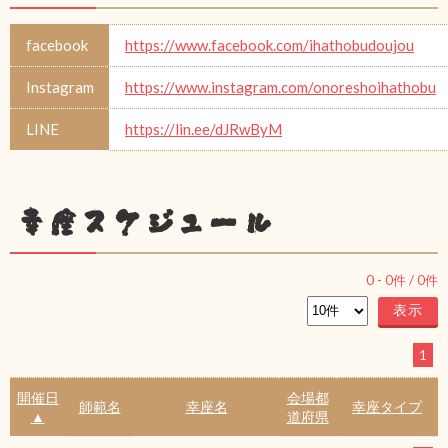
facebook
https://www.facebook.com/ihathobudoujou
Instagram
https://www.instagram.com/onoreshoihathobu
LINE
https://lin.ee/dJRwByM
幸座スケジュール
0
-
0
件 /
0
件
1
開催日
会場都
師範名
幸座名
幸座タイプ
▲
道府県