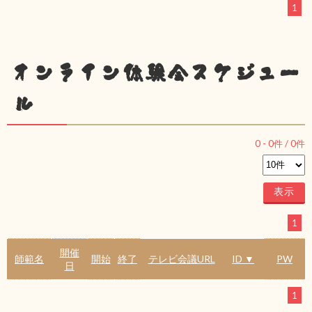
1
オンライン体験会スケジュー
ル
0
-
0
件 /
0
件
1
開催
師範名
開始
終了
テレビ会議URL
ID ▼
PW
日
1