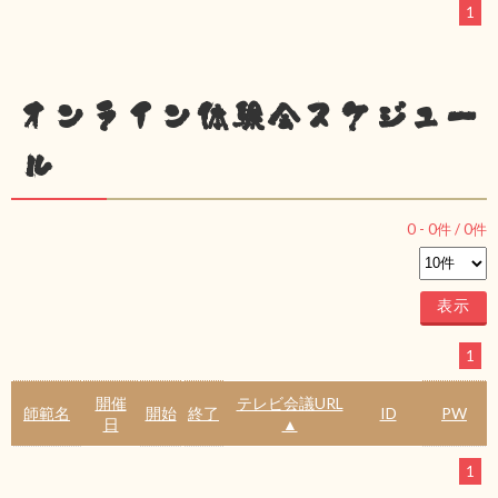
1
オンライン体験会スケジュー
ル
0
-
0
件 /
0
件
1
開催
テレビ会議URL
師範名
開始
終了
ID
PW
日
▲
1