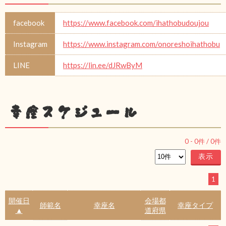
facebook
https://www.facebook.com/ihathobudoujou
Instagram
https://www.instagram.com/onoreshoihathobu
LINE
https://lin.ee/dJRwByM
幸座スケジュール
0
-
0
件 /
0
件
1
開催日
会場都
師範名
幸座名
幸座タイプ
▲
道府県