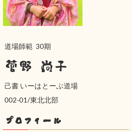
道場師範 30期
菅野 尚子
己書 いーはとーぶ道場
002-01/東北北部
プロフィール