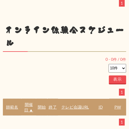
1
オンライン体験会スケジュー
ル
0
-
0
件 /
0
件
1
開催
師範名
開始
終了
テレビ会議URL
ID
PW
日 ▲
1