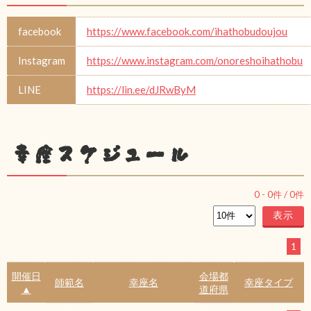
facebook
https://www.facebook.com/ihathobudoujou
Instagram
https://www.instagram.com/onoreshoihathobu
LINE
https://lin.ee/dJRwByM
幸座スケジュール
0
-
0
件 /
0
件
1
開催日
会場都
師範名
幸座名
幸座タイプ
▲
道府県