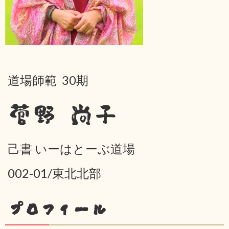
道場師範 30期
菅野 尚子
己書 いーはとーぶ道場
002-01/東北北部
プロフィール