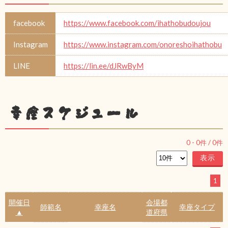
facebook
https://www.facebook.com/ihathobudoujou
Instagram
https://www.instagram.com/onoreshoihathobu
LINE
https://lin.ee/dJRwByM
幸座スケジュール
0
-
0
件 /
0
件
1
開催日
会場都
師範名
幸座名
幸座タイプ
▲
道府県