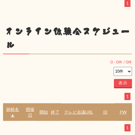
1
オンライン体験会スケジュー
ル
0
-
0
件 /
0
件
1
師範名
開催
開始
終了
テレビ会議URL
ID
PW
▲
日
1