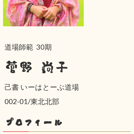
道場師範 30期
菅野 尚子
己書 いーはとーぶ道場
002-01/東北北部
プロフィール