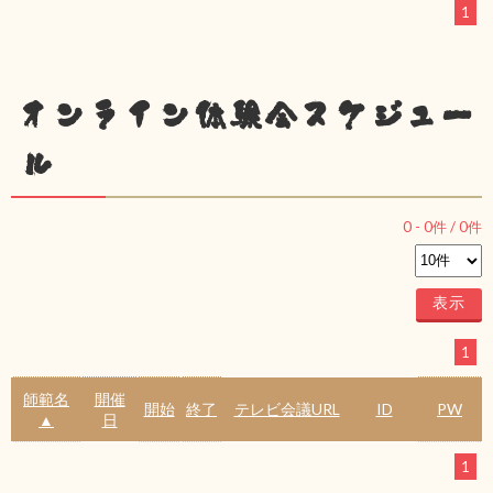
1
オンライン体験会スケジュー
ル
0
-
0
件 /
0
件
1
師範名
開催
開始
終了
テレビ会議URL
ID
PW
▲
日
1