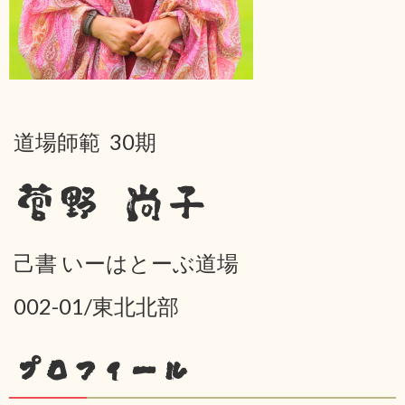
道場師範 30期
菅野 尚子
己書 いーはとーぶ道場
002-01/東北北部
プロフィール