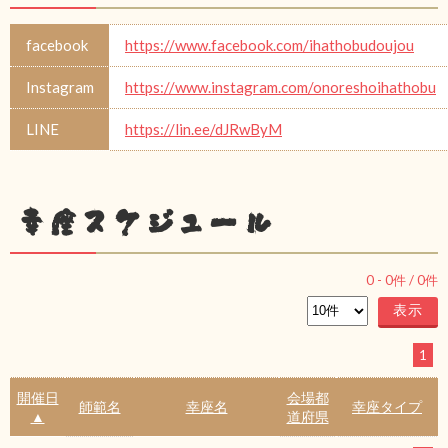
facebook
https://www.facebook.com/ihathobudoujou
Instagram
https://www.instagram.com/onoreshoihathobu
LINE
https://lin.ee/dJRwByM
幸座スケジュール
0
-
0
件 /
0
件
1
開催日
会場都
師範名
幸座名
幸座タイプ
▲
道府県