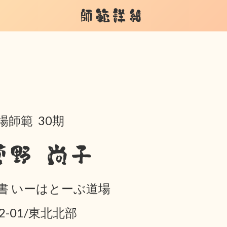
師範詳細
場師範 30期
菅野 尚子
書 いーはとーぶ道場
02-01/東北北部