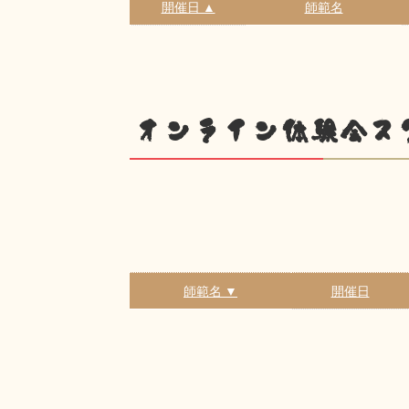
開催日 ▲
師範名
オンライン体験会ス
師範名 ▼
開催日