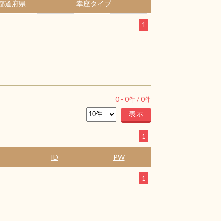
都道府県
幸座タイプ
1
0
-
0
件 /
0
件
1
ID
PW
1