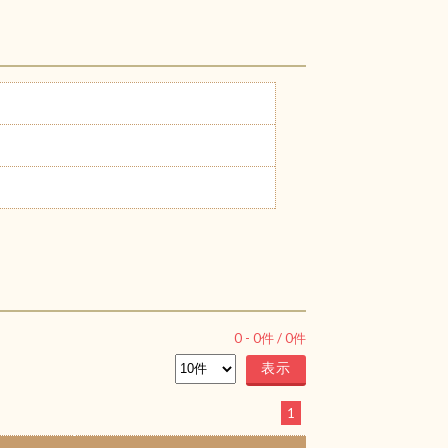
0
-
0
件 /
0
件
1