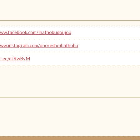
www.facebook.com/ihathobudoujou
www.instagram.com/onoreshoihathobu
lin.ee/dJRwByM