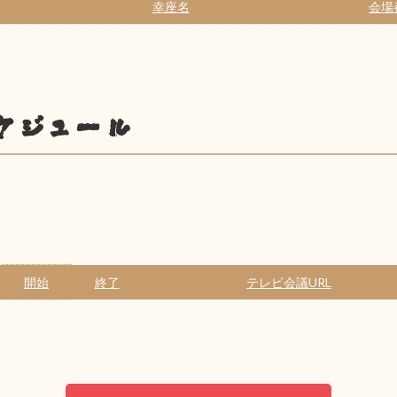
幸座名
会場
ケジュール
開始
終了
テレビ会議URL