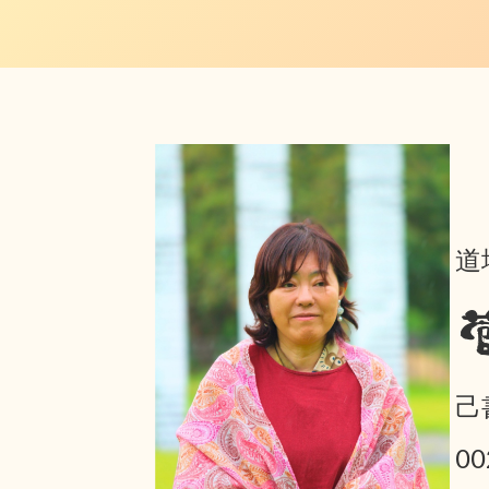
道
己
0