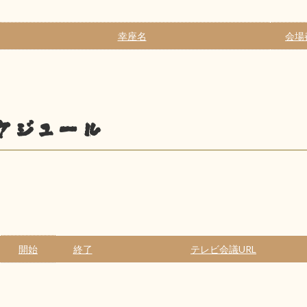
幸座名
会場
ケジュール
開始
終了
テレビ会議URL