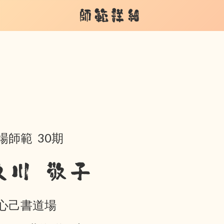
師範詳細
場師範 30期
及川 敬子
心己書道場