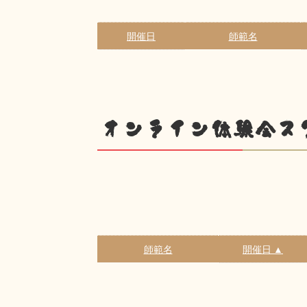
開催日
師範名
オンライン体験会ス
師範名
開催日 ▲