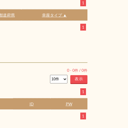
1
都道府県
幸座タイプ ▲
1
0
-
0
件 /
0
件
1
ID
PW
1