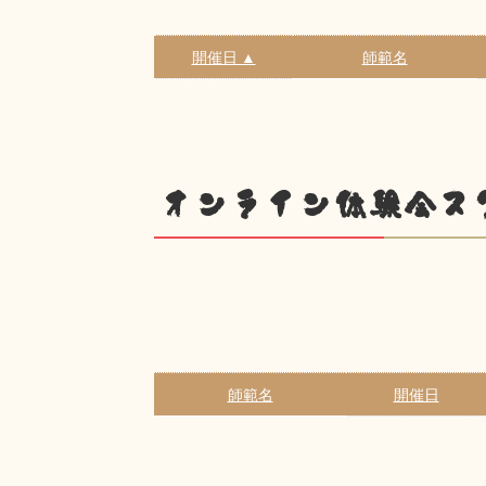
開催日 ▲
師範名
オンライン体験会ス
師範名
開催日