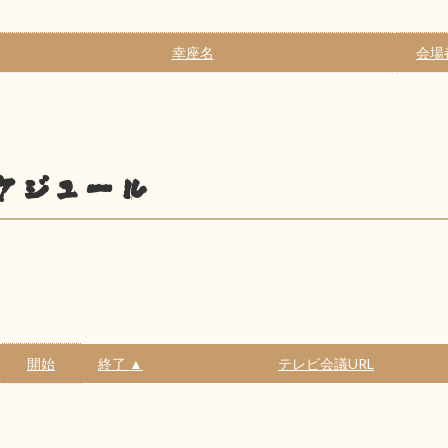
幸座名
会場
ケジュール
開始
終了 ▲
テレビ会議URL