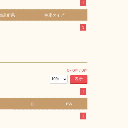
1
都道府県
幸座タイプ
1
0
-
0
件 /
0
件
1
ID
PW
1