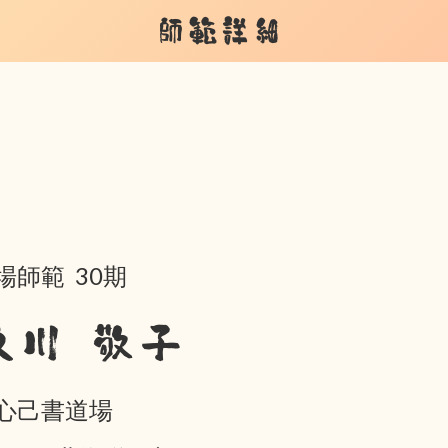
師範詳細
場師範 30期
及川 敬子
心己書道場