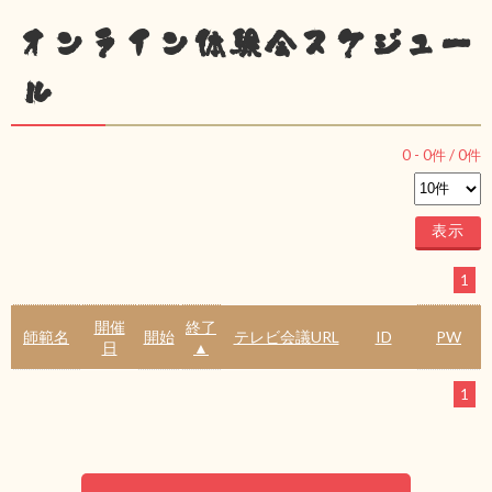
オンライン体験会スケジュー
ル
0
-
0
件 /
0
件
1
開催
終了
師範名
開始
テレビ会議URL
ID
PW
日
▲
1