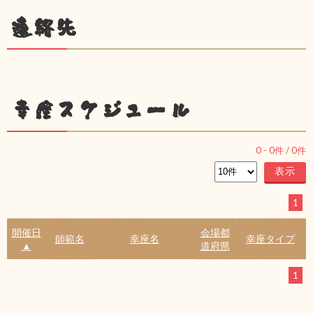
連絡先
幸座スケジュール
0
-
0
件 /
0
件
1
開催日
会場都
師範名
幸座名
幸座タイプ
▲
道府県
1