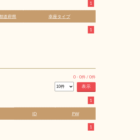
1
都道府県
幸座タイプ
1
0
-
0
件 /
0
件
1
ID
PW
1