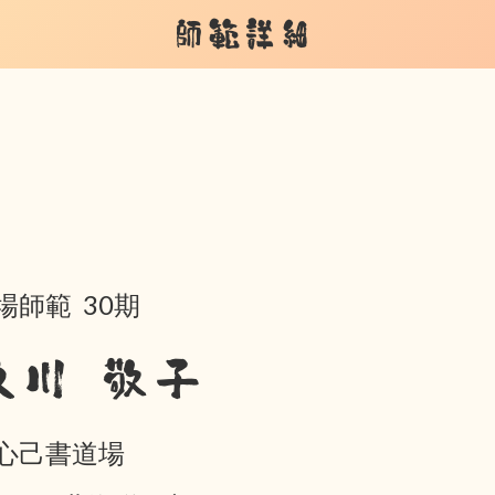
師範詳細
場師範 30期
及川 敬子
心己書道場