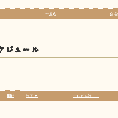
幸座名
会場
ケジュール
開始
終了 ▼
テレビ会議URL