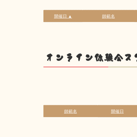
開催日 ▲
師範名
オンライン体験会ス
師範名
開催日