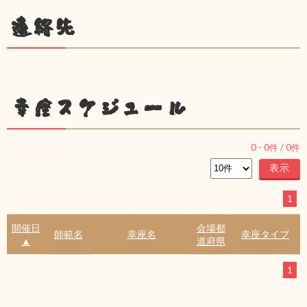
連絡先
幸座スケジュール
0
-
0
件 /
0
件
1
開催日
会場都
師範名
幸座名
幸座タイプ
▲
道府県
1