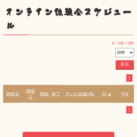
オンライン体験会スケジュー
ル
0
-
0
件 /
0
件
1
開催
師範名
開始
終了
テレビ会議URL
ID ▲
PW
日
1