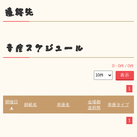
連絡先
幸座スケジュール
0
-
0
件 /
0
件
1
開催日
会場都
師範名
幸座名
幸座タイプ
▲
道府県
1