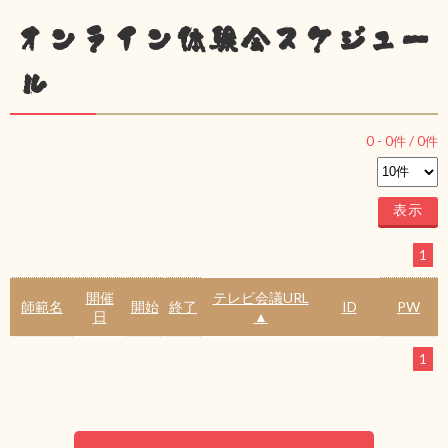
オンライン体験会スケジュー
ル
0
-
0
件 /
0
件
1
開催
テレビ会議URL
師範名
開始
終了
ID
PW
日
▲
1