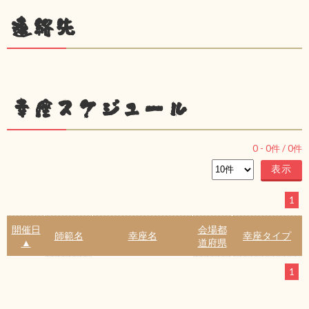
連絡先
幸座スケジュール
0
-
0
件 /
0
件
1
開催日
会場都
師範名
幸座名
幸座タイプ
▲
道府県
1