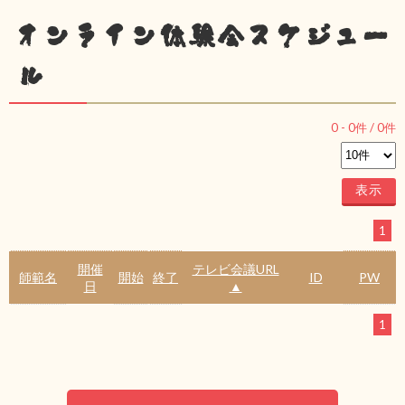
オンライン体験会スケジュー
ル
0
-
0
件 /
0
件
1
開催
テレビ会議URL
師範名
開始
終了
ID
PW
日
▲
1