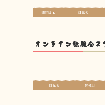
開催日 ▲
師範名
オンライン体験会ス
師範名
開催日