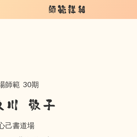
師範詳細
場師範 30期
及川 敬子
心己書道場