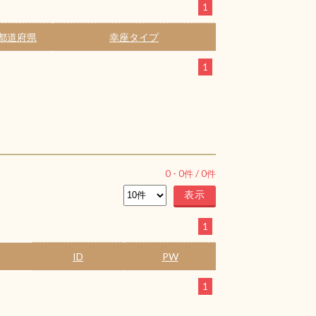
1
都道府県
幸座タイプ
1
0
-
0
件 /
0
件
1
ID
PW
1