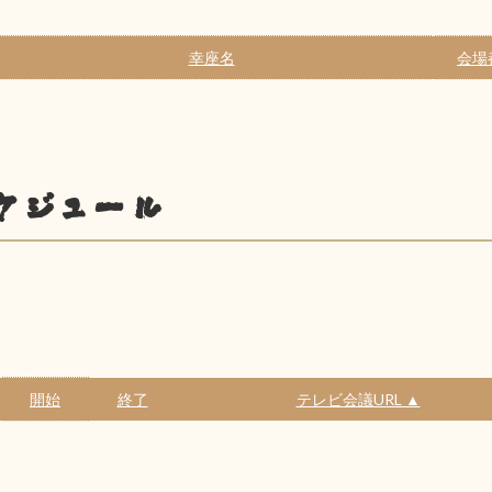
幸座名
会場
ケジュール
開始
終了
テレビ会議URL ▲