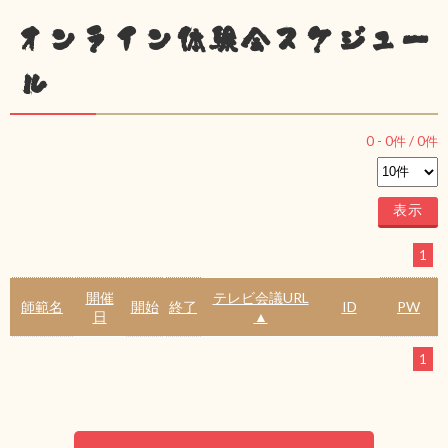
オンライン体験会スケジュー
ル
0
-
0
件 /
0
件
1
開催
テレビ会議URL
師範名
開始
終了
ID
PW
日
▲
1