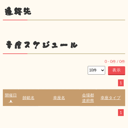
連絡先
幸座スケジュール
0
-
0
件 /
0
件
1
開催日
会場都
師範名
幸座名
幸座タイプ
▲
道府県
1