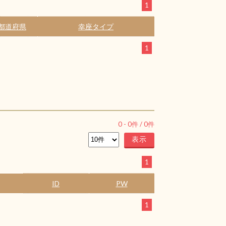
1
都道府県
幸座タイプ
1
0
-
0
件 /
0
件
1
ID
PW
1