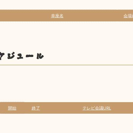
幸座名
会場
ケジュール
開始
終了
テレビ会議URL