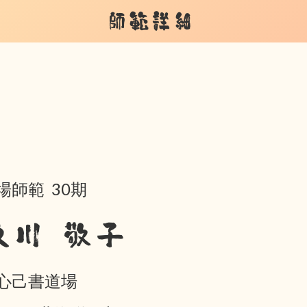
師範詳細
場師範 30期
及川 敬子
心己書道場