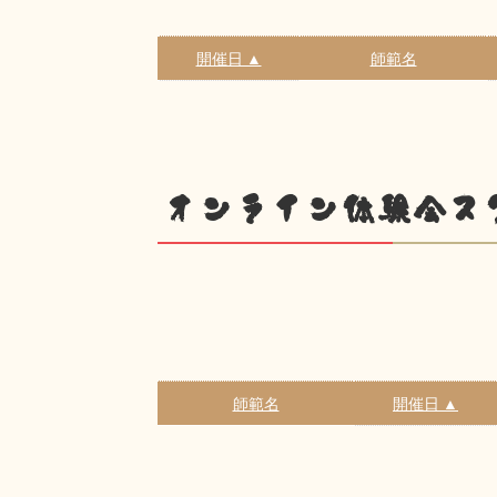
開催日 ▲
師範名
オンライン体験会ス
師範名
開催日 ▲