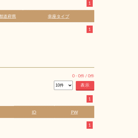
1
都道府県
幸座タイプ
1
0
-
0
件 /
0
件
1
ID
PW
1