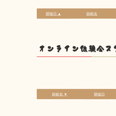
開催日 ▲
師範名
オンライン体験会ス
師範名 ▼
開催日