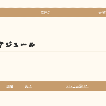
幸座名
会場
ケジュール
開始
終了
テレビ会議URL