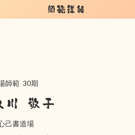
師範詳細
場師範 30期
及川 敬子
心己書道場