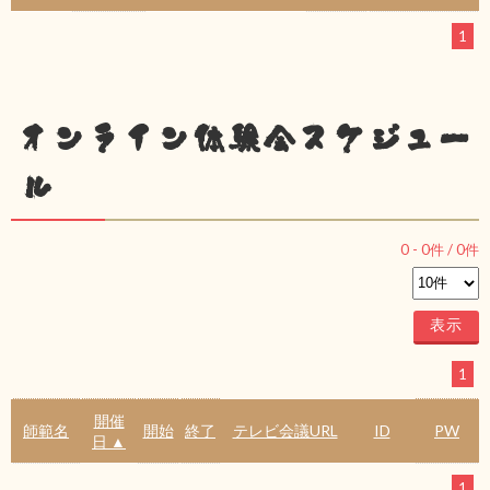
1
オンライン体験会スケジュー
ル
0
-
0
件 /
0
件
1
開催
師範名
開始
終了
テレビ会議URL
ID
PW
日 ▲
1