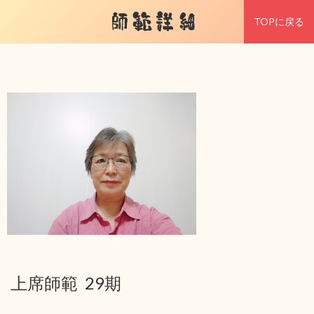
師範詳細
TOPに戻る
上席師範 29期