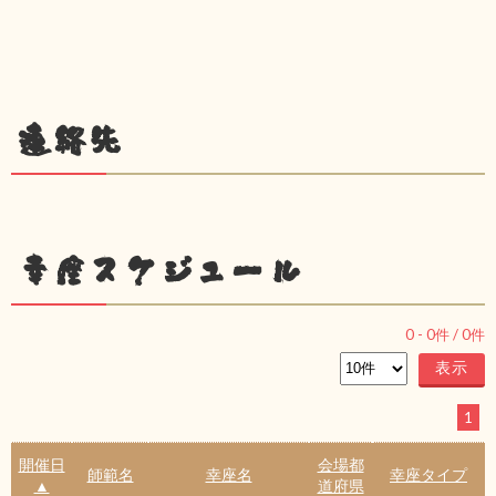
連絡先
幸座スケジュール
0
-
0
件 /
0
件
1
開催日
会場都
師範名
幸座名
幸座タイプ
▲
道府県