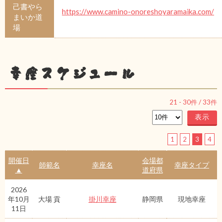
己書やら
https://www.camino-onoreshoyaramaika.com/
まいか道
場
幸座スケジュール
21
-
30
件 /
33
件
1
2
3
4
開催日
会場都
師範名
幸座名
幸座タイプ
▲
道府県
2026
年10月
大場 貢
掛川幸座
静岡県
現地幸座
11日