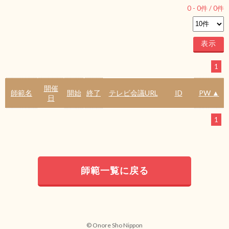
0
-
0
件 /
0
件
1
開催
師範名
開始
終了
テレビ会議URL
ID
PW ▲
日
1
師範一覧に戻る
© Onore Sho Nippon