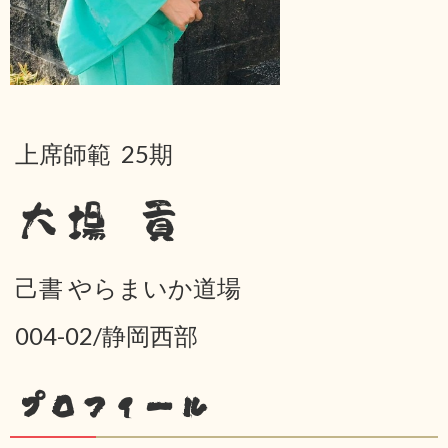
上席師範 25期
大場 貢
己書 やらまいか道場
004-02/静岡西部
プロフィール