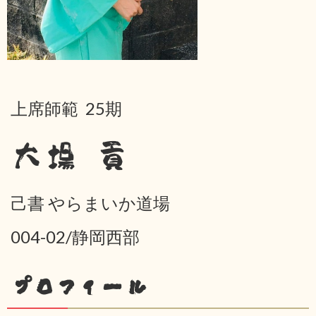
上席師範 25期
大場 貢
己書 やらまいか道場
004-02/静岡西部
プロフィール