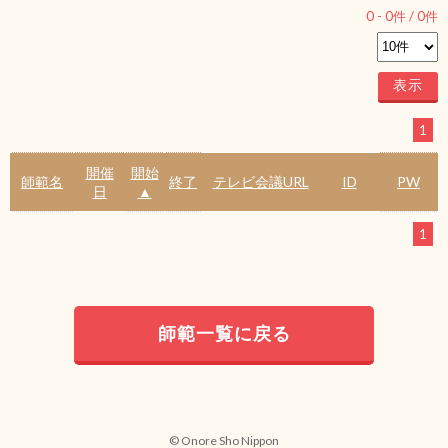
0
-
0
件 /
0
件
1
開催
開始
師範名
終了
テレビ会議URL
ID
PW
日
▲
1
師範一覧に戻る
© Onore Sho Nippon