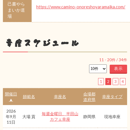
己書やら
https://www.camino-onoreshoyaramaika.com/
まいか道
場
幸座スケジュール
11
-
20
件 /
34
件
1
2
3
4
開催日
会場都
師範名
幸座名
幸座タイプ
▲
道府県
2026
毎週金曜日、半田山
年9月
大場 貢
静岡県
現地幸座
カフェ幸座
11日