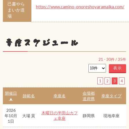
己書やら
https://www.camino-onoreshoyaramaika.com/
まいか道
場
幸座スケジュール
21
-
30
件 /
35
件
1
2
3
4
開催日
会場都
師範名
幸座名
幸座タイプ
▲
道府県
2026
木曜日の半田山カフ
年10月
大場 貢
静岡県
現地幸座
ェ幸座
1日