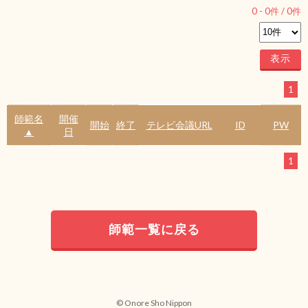
0
-
0
件 /
0
件
1
師範名
開催
開始
終了
テレビ会議URL
ID
PW
▲
日
1
師範一覧に戻る
© Onore Sho Nippon