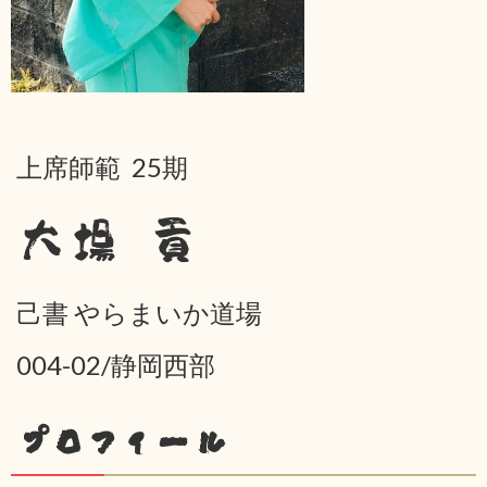
上席師範 25期
大場 貢
己書 やらまいか道場
004-02/静岡西部
プロフィール