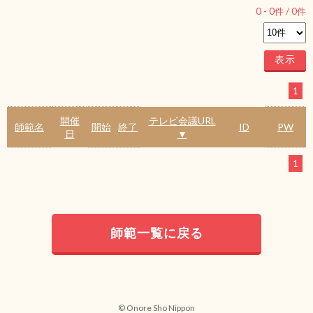
0
-
0
件 /
0
件
1
開催
テレビ会議URL
師範名
開始
終了
ID
PW
日
▼
1
師範一覧に戻る
© Onore Sho Nippon