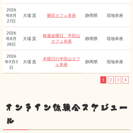
2026
年8月
大場 貢
磐田カフェ幸座
静岡県
現地幸座
27日
2026
毎週金曜日、半田山
年8月
大場 貢
静岡県
現地幸座
カフェ幸座
28日
2026
木曜日の半田山カフ
年9月3
大場 貢
静岡県
現地幸座
ェ幸座
日
1
2
3
4
オンライン体験会スケジュー
ル