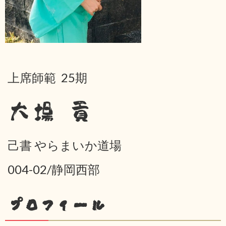
上席師範 25期
大場 貢
己書 やらまいか道場
004-02/静岡西部
プロフィール