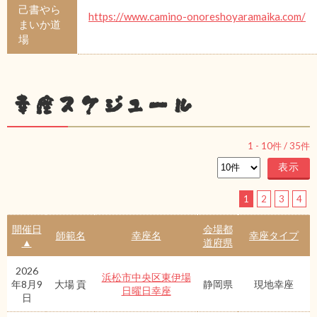
己書やら
https://www.camino-onoreshoyaramaika.com/
まいか道
場
幸座スケジュール
1
-
10
件 /
35
件
1
2
3
4
開催日
会場都
師範名
幸座名
幸座タイプ
▲
道府県
2026
浜松市中央区東伊場
年8月9
大場 貢
静岡県
現地幸座
日曜日幸座
日